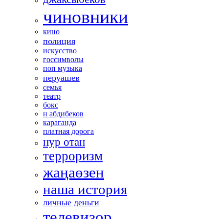
чиновники
кино
полиция
искусство
госсимволы
поп музыка
перуашев
семья
театр
бокс
н абдибеков
караганда
платная дорога
нур отан
терроризм
жаңаөзен
наша история
личные деньги
телевизор