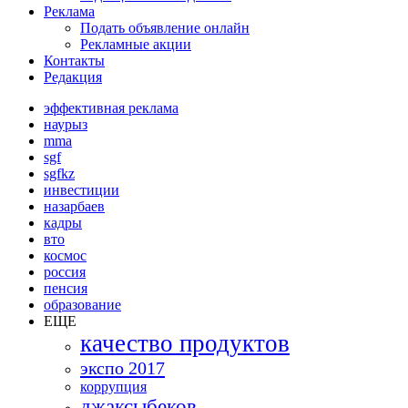
Реклама
Подать объявление онлайн
Рекламные акции
Контакты
Редакция
эффективная реклама
наурыз
mma
sgf
sgfkz
инвестиции
назарбаев
кадры
вто
космос
россия
пенсия
образование
ЕЩЕ
качество продуктов
экспо 2017
коррупция
джаксыбеков