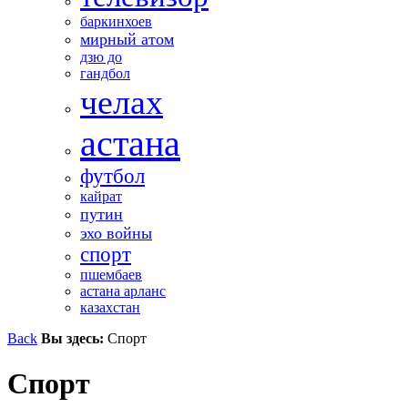
баркинхоев
мирный атом
дзю до
гандбол
челах
астана
футбол
кайрат
путин
эхо войны
спорт
пшембаев
астана арланс
казахстан
Back
Вы здесь:
Спорт
Спорт