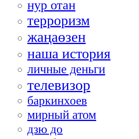
нур отан
терроризм
жаңаөзен
наша история
личные деньги
телевизор
баркинхоев
мирный атом
дзю до