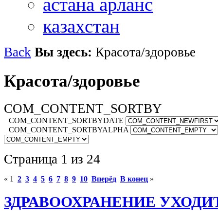
астана арланс
казахстан
Back
Вы здесь:
Красота/здоровье
Красота/здоровье
COM_CONTENT_SORTBY
COM_CONTENT_SORTBYDATE
COM_CONTENT_SORTBYALPHA
Страница 1 из 24
«
1
2
3
4
5
6
7
8
9
10
Вперёд
В конец
»
ЗДРАВООХРАНЕНИЕ УХОДИТ