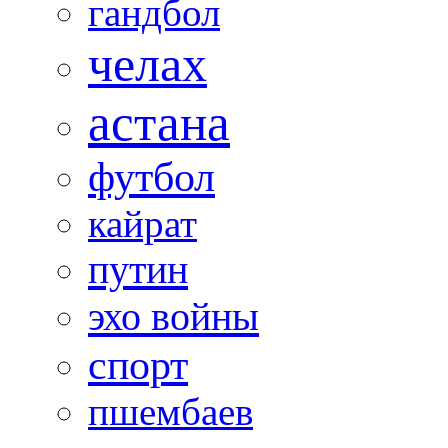
гандбол
челах
астана
футбол
кайрат
путин
эхо войны
спорт
пшембаев