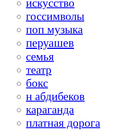
искусство
госсимволы
поп музыка
перуашев
семья
театр
бокс
н абдибеков
караганда
платная дорога