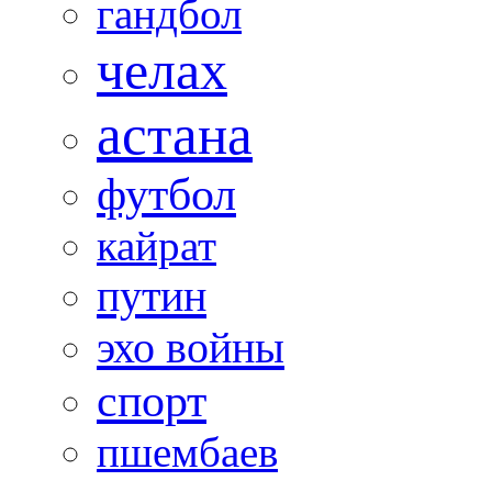
гандбол
челах
астана
футбол
кайрат
путин
эхо войны
спорт
пшембаев