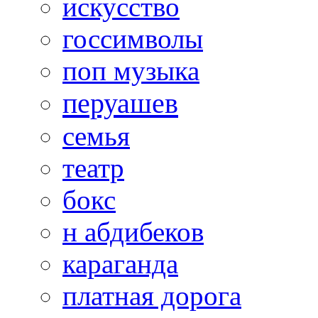
искусство
госсимволы
поп музыка
перуашев
семья
театр
бокс
н абдибеков
караганда
платная дорога