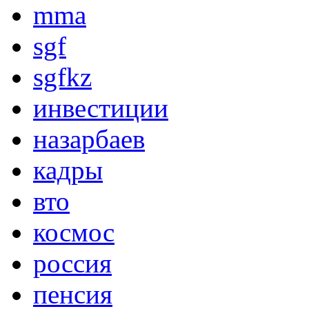
mma
sgf
sgfkz
инвестиции
назарбаев
кадры
вто
космос
россия
пенсия