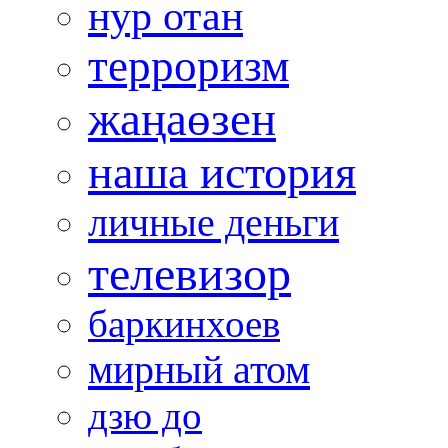
нур отан
терроризм
жаңаөзен
наша история
личные деньги
телевизор
баркинхоев
мирный атом
дзю до