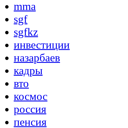
mma
sgf
sgfkz
инвестиции
назарбаев
кадры
вто
космос
россия
пенсия