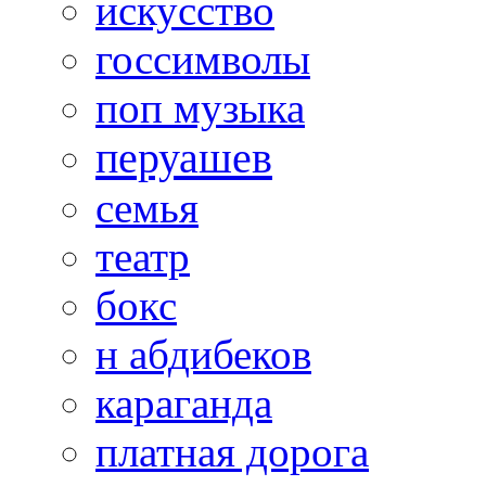
искусство
госсимволы
поп музыка
перуашев
семья
театр
бокс
н абдибеков
караганда
платная дорога