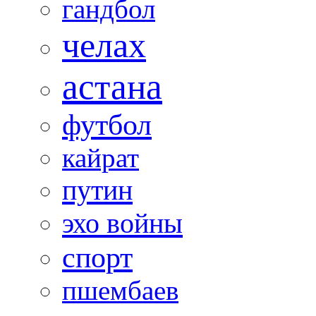
гандбол
челах
астана
футбол
кайрат
путин
эхо войны
спорт
пшембаев