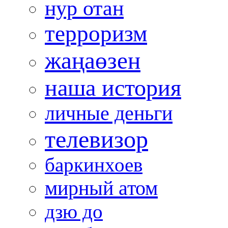
нур отан
терроризм
жаңаөзен
наша история
личные деньги
телевизор
баркинхоев
мирный атом
дзю до