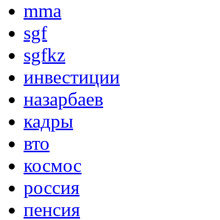
mma
sgf
sgfkz
инвестиции
назарбаев
кадры
вто
космос
россия
пенсия