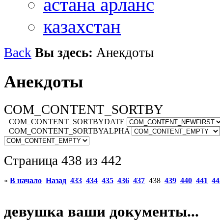
астана арланс
казахстан
Back
Вы здесь:
Анекдоты
Анекдоты
COM_CONTENT_SORTBY
COM_CONTENT_SORTBYDATE
COM_CONTENT_SORTBYALPHA
Страница 438 из 442
«
В начало
Назад
433
434
435
436
437
438
439
440
441
44
девушка ваши документы...