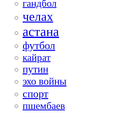
гандбол
челах
астана
футбол
кайрат
путин
эхо войны
спорт
пшембаев