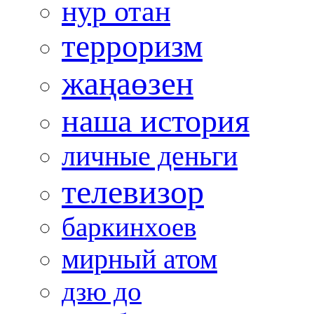
нур отан
терроризм
жаңаөзен
наша история
личные деньги
телевизор
баркинхоев
мирный атом
дзю до