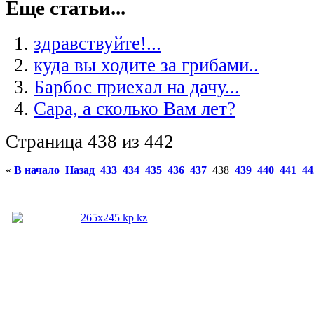
Еще статьи...
здравствуйте!...
куда вы ходите за грибами..
Барбос приехал на дачу...
Сара, а сколько Вам лет?
Страница 438 из 442
«
В начало
Назад
433
434
435
436
437
438
439
440
441
44