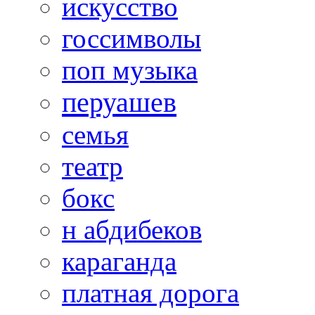
искусство
госсимволы
поп музыка
перуашев
семья
театр
бокс
н абдибеков
караганда
платная дорога