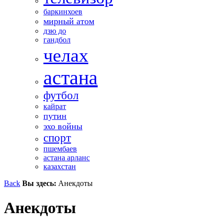
баркинхоев
мирный атом
дзю до
гандбол
челах
астана
футбол
кайрат
путин
эхо войны
спорт
пшембаев
астана арланс
казахстан
Back
Вы здесь:
Анекдоты
Анекдоты