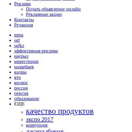
Реклама
Подать объявление онлайн
Рекламные акции
Контакты
Редакция
mma
sgf
sgfkz
эффективная реклама
наурыз
инвестиции
назарбаев
кадры
вто
космос
россия
пенсия
образование
ЕЩЕ
качество продуктов
экспо 2017
коррупция
джаксыбеков