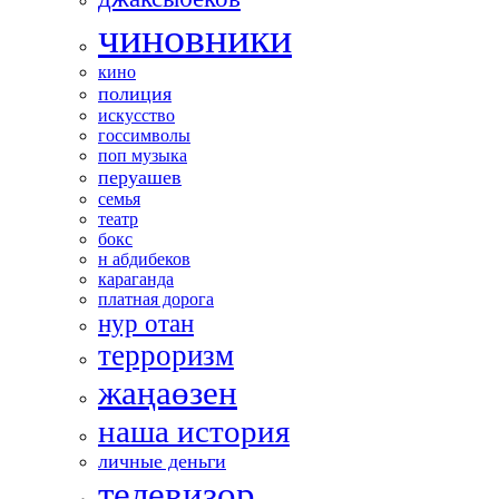
чиновники
кино
полиция
искусство
госсимволы
поп музыка
перуашев
семья
театр
бокс
н абдибеков
караганда
платная дорога
нур отан
терроризм
жаңаөзен
наша история
личные деньги
телевизор