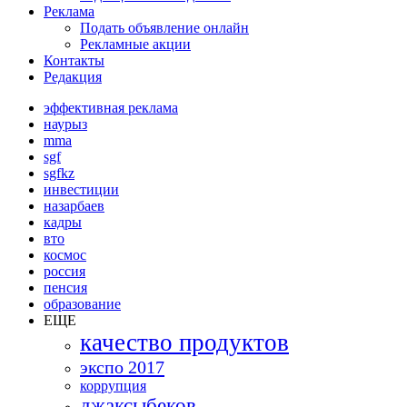
Реклама
Подать объявление онлайн
Рекламные акции
Контакты
Редакция
эффективная реклама
наурыз
mma
sgf
sgfkz
инвестиции
назарбаев
кадры
вто
космос
россия
пенсия
образование
ЕЩЕ
качество продуктов
экспо 2017
коррупция
джаксыбеков