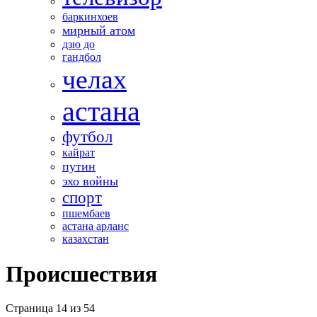
баркинхоев
мирный атом
дзю до
гандбол
челах
астана
футбол
кайрат
путин
эхо войны
спорт
пшембаев
астана арланс
казахстан
Происшествия
Страница 14 из 54