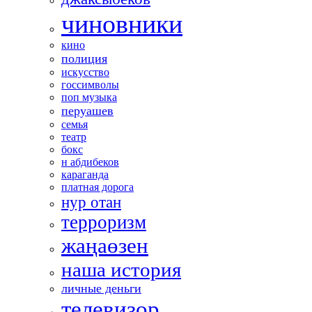
чиновники
кино
полиция
искусство
госсимволы
поп музыка
перуашев
семья
театр
бокс
н абдибеков
караганда
платная дорога
нур отан
терроризм
жаңаөзен
наша история
личные деньги
телевизор