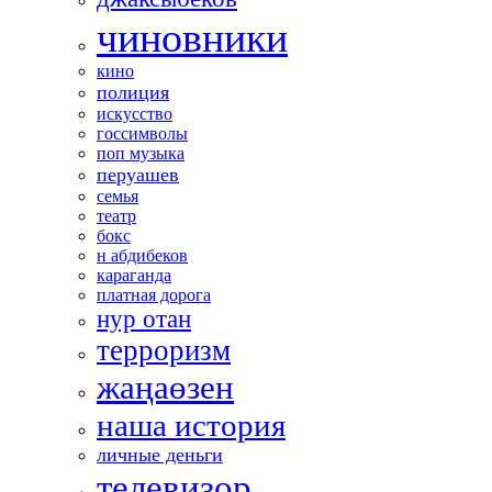
чиновники
кино
полиция
искусство
госсимволы
поп музыка
перуашев
семья
театр
бокс
н абдибеков
караганда
платная дорога
нур отан
терроризм
жаңаөзен
наша история
личные деньги
телевизор