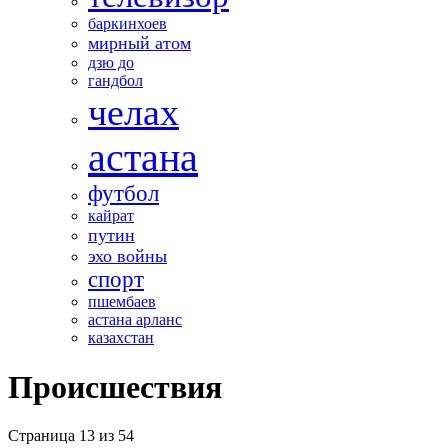
баркинхоев
мирный атом
дзю до
гандбол
челах
астана
футбол
кайрат
путин
эхо войны
спорт
пшембаев
астана арланс
казахстан
Происшествия
Страница 13 из 54