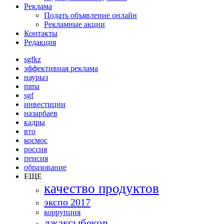
Реклама
Подать объявление онлайн
Рекламные акции
Контакты
Редакция
sgfkz
эффективная реклама
наурыз
mma
sgf
инвестиции
назарбаев
кадры
вто
космос
россия
пенсия
образование
ЕЩЕ
качество продуктов
экспо 2017
коррупция
джаксыбеков