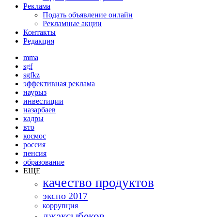
Реклама
Подать объявление онлайн
Рекламные акции
Контакты
Редакция
mma
sgf
sgfkz
эффективная реклама
наурыз
инвестиции
назарбаев
кадры
вто
космос
россия
пенсия
образование
ЕЩЕ
качество продуктов
экспо 2017
коррупция
джаксыбеков