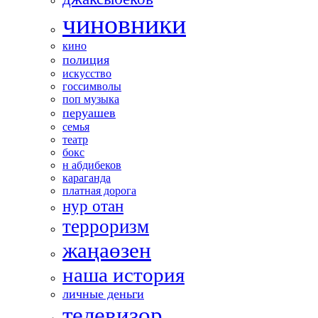
чиновники
кино
полиция
искусство
госсимволы
поп музыка
перуашев
семья
театр
бокс
н абдибеков
караганда
платная дорога
нур отан
терроризм
жаңаөзен
наша история
личные деньги
телевизор