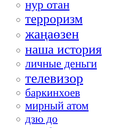
нур отан
терроризм
жаңаөзен
наша история
личные деньги
телевизор
баркинхоев
мирный атом
дзю до