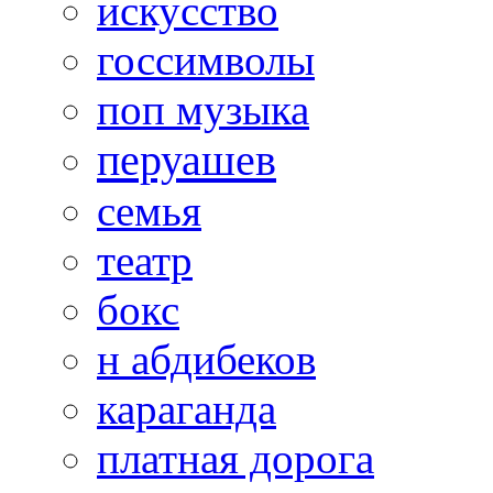
искусство
госсимволы
поп музыка
перуашев
семья
театр
бокс
н абдибеков
караганда
платная дорога