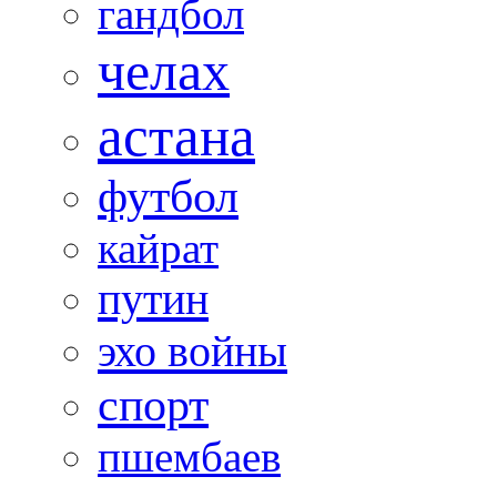
гандбол
челах
астана
футбол
кайрат
путин
эхо войны
спорт
пшембаев