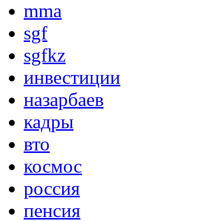
mma
sgf
sgfkz
инвестиции
назарбаев
кадры
вто
космос
россия
пенсия