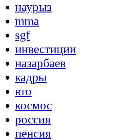
наурыз
mma
sgf
инвестиции
назарбаев
кадры
вто
космос
россия
пенсия