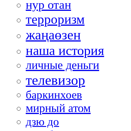
нур отан
терроризм
жаңаөзен
наша история
личные деньги
телевизор
баркинхоев
мирный атом
дзю до