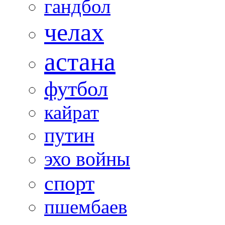
гандбол
челах
астана
футбол
кайрат
путин
эхо войны
спорт
пшембаев