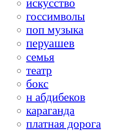
искусство
госсимволы
поп музыка
перуашев
семья
театр
бокс
н абдибеков
караганда
платная дорога