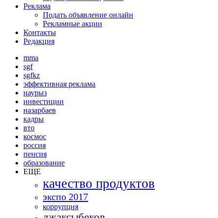
Реклама
Подать объявление онлайн
Рекламные акции
Контакты
Редакция
mma
sgf
sgfkz
эффективная реклама
наурыз
инвестиции
назарбаев
кадры
вто
космос
россия
пенсия
образование
ЕЩЕ
качество продуктов
экспо 2017
коррупция
джаксыбеков