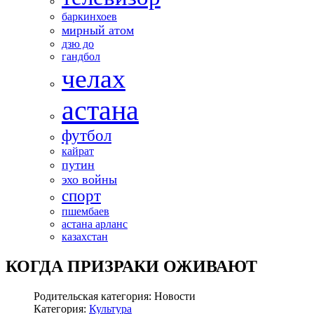
баркинхоев
мирный атом
дзю до
гандбол
челах
астана
футбол
кайрат
путин
эхо войны
спорт
пшембаев
астана арланс
казахстан
КОГДА ПРИЗРАКИ ОЖИВАЮТ
Родительская категория: Новости
Категория:
Культура