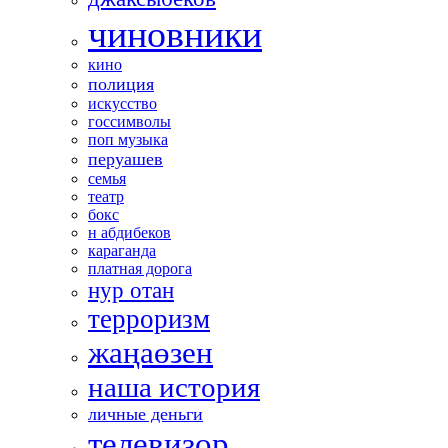
чиновники
кино
полиция
искусство
госсимволы
поп музыка
перуашев
семья
театр
бокс
н абдибеков
караганда
платная дорога
нур отан
терроризм
жаңаөзен
наша история
личные деньги
телевизор