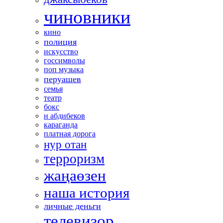
чиновники
кино
полиция
искусство
госсимволы
поп музыка
перуашев
семья
театр
бокс
н абдибеков
караганда
платная дорога
нур отан
терроризм
жаңаөзен
наша история
личные деньги
телевизор