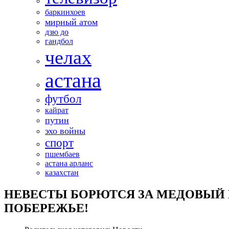
баркинхоев
мирный атом
дзю до
гандбол
челах
астана
футбол
кайрат
путин
эхо войны
спорт
пшембаев
астана арланс
казахстан
НЕВЕСТЫ БОРЮТСЯ ЗА МЕДОВЫЙ
ПОБЕРЕЖЬЕ!