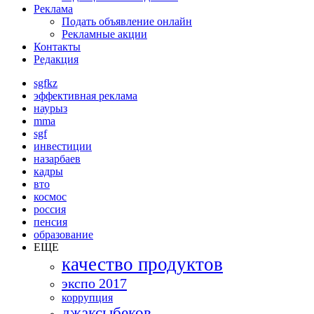
Реклама
Подать объявление онлайн
Рекламные акции
Контакты
Редакция
sgfkz
эффективная реклама
наурыз
mma
sgf
инвестиции
назарбаев
кадры
вто
космос
россия
пенсия
образование
ЕЩЕ
качество продуктов
экспо 2017
коррупция
джаксыбеков