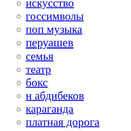
искусство
госсимволы
поп музыка
перуашев
семья
театр
бокс
н абдибеков
караганда
платная дорога