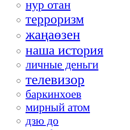
нур отан
терроризм
жаңаөзен
наша история
личные деньги
телевизор
баркинхоев
мирный атом
дзю до