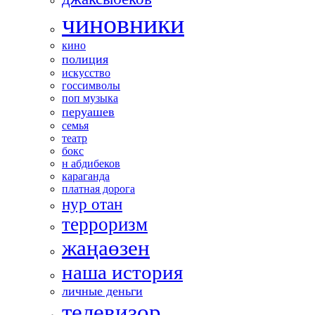
чиновники
кино
полиция
искусство
госсимволы
поп музыка
перуашев
семья
театр
бокс
н абдибеков
караганда
платная дорога
нур отан
терроризм
жаңаөзен
наша история
личные деньги
телевизор