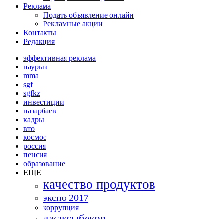
Реклама
Подать объявление онлайн
Рекламные акции
Контакты
Редакция
эффективная реклама
наурыз
mma
sgf
sgfkz
инвестиции
назарбаев
кадры
вто
космос
россия
пенсия
образование
ЕЩЕ
качество продуктов
экспо 2017
коррупция
джаксыбеков