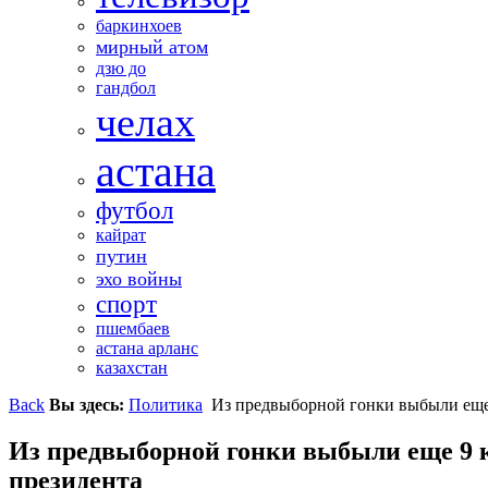
баркинхоев
мирный атом
дзю до
гандбол
челах
астана
футбол
кайрат
путин
эхо войны
спорт
пшембаев
астана арланс
казахстан
Back
Вы здесь:
Политика
Из предвыборной гонки выбыли еще 
Из предвыборной гонки выбыли еще 9 к
президента