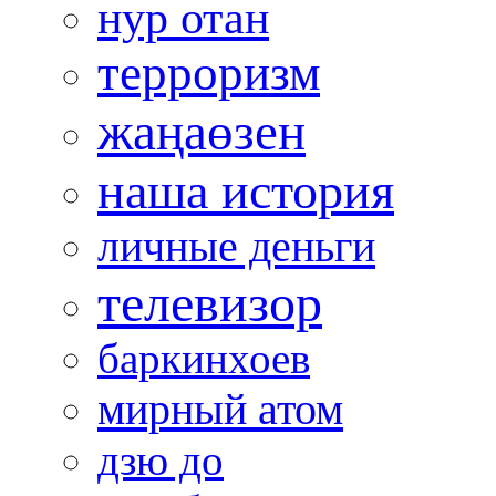
нур отан
терроризм
жаңаөзен
наша история
личные деньги
телевизор
баркинхоев
мирный атом
дзю до