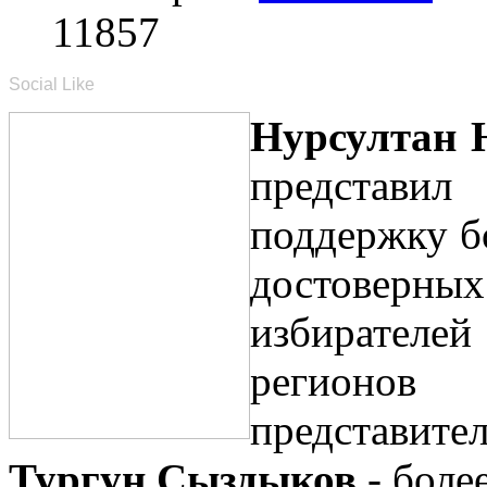
11857
Social Like
Нурсултан 
предста
поддержку б
достоверн
избирателе
регионов
представ
Тургун Сыздыков
- боле