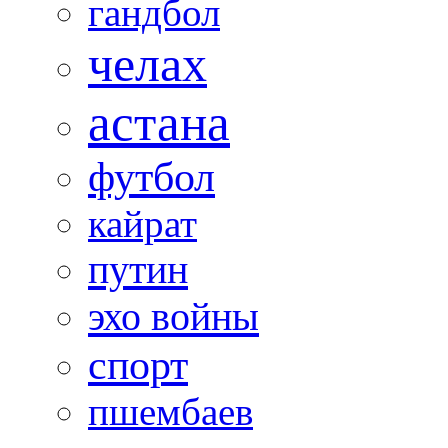
гандбол
челах
астана
футбол
кайрат
путин
эхо войны
спорт
пшембаев