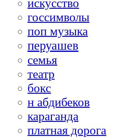
искусство
госсимволы
поп музыка
перуашев
семья
театр
бокс
н абдибеков
караганда
платная дорога