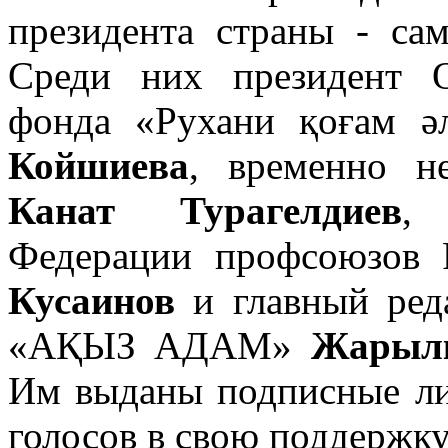
президента страны - са
Среди них президент О
фонда «Рухани
қоғам ә
Койшиева
, временно н
Канат Турагелдиев
, 
Федерации профсоюзов
Кусаинов
и главный ред
«АҚ
ЫЗ АДАМ»
Жарыл
Им выданы подписные ли
голосов в свою поддержку