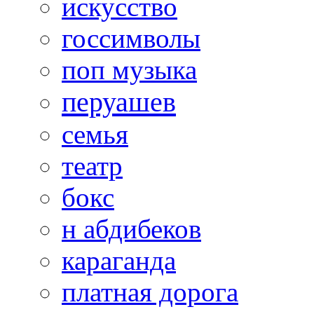
искусство
госсимволы
поп музыка
перуашев
семья
театр
бокс
н абдибеков
караганда
платная дорога