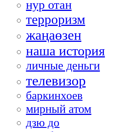
нур отан
терроризм
жаңаөзен
наша история
личные деньги
телевизор
баркинхоев
мирный атом
дзю до