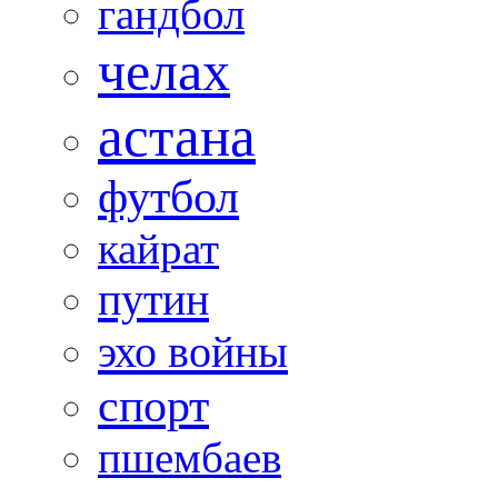
гандбол
челах
астана
футбол
кайрат
путин
эхо войны
спорт
пшембаев