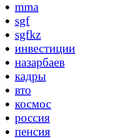
mma
sgf
sgfkz
инвестиции
назарбаев
кадры
вто
космос
россия
пенсия