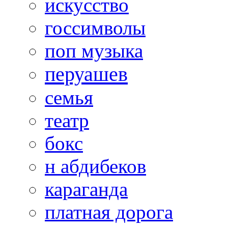
искусство
госсимволы
поп музыка
перуашев
семья
театр
бокс
н абдибеков
караганда
платная дорога