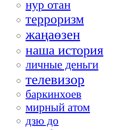
нур отан
терроризм
жаңаөзен
наша история
личные деньги
телевизор
баркинхоев
мирный атом
дзю до