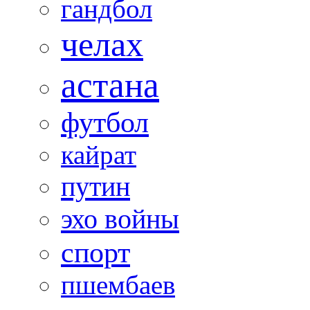
гандбол
челах
астана
футбол
кайрат
путин
эхо войны
спорт
пшембаев