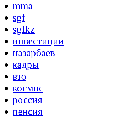
mma
sgf
sgfkz
инвестиции
назарбаев
кадры
вто
космос
россия
пенсия