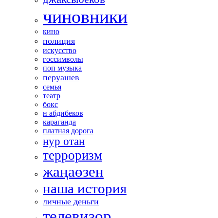
чиновники
кино
полиция
искусство
госсимволы
поп музыка
перуашев
семья
театр
бокс
н абдибеков
караганда
платная дорога
нур отан
терроризм
жаңаөзен
наша история
личные деньги
телевизор