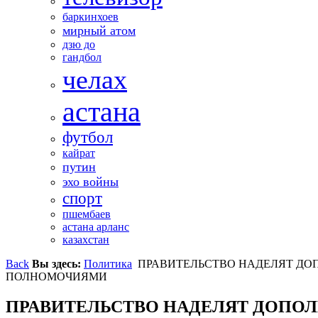
баркинхоев
мирный атом
дзю до
гандбол
челах
астана
футбол
кайрат
путин
эхо войны
спорт
пшембаев
астана арланс
казахстан
Back
Вы здесь:
Политика
ПРАВИТЕЛЬСТВО НАДЕЛЯТ Д
ПОЛНОМОЧИЯМИ
ПРАВИТЕЛЬСТВО НАДЕЛЯТ ДОП