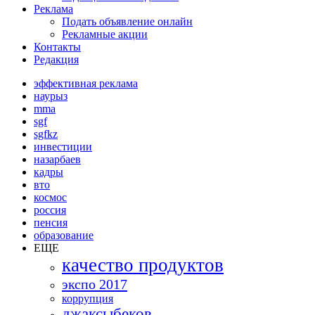
Реклама
Подать объявление онлайн
Рекламные акции
Контакты
Редакция
эффективная реклама
наурыз
mma
sgf
sgfkz
инвестиции
назарбаев
кадры
вто
космос
россия
пенсия
образование
ЕЩЕ
качество продуктов
экспо 2017
коррупция
джаксыбеков