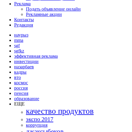
Реклама
Подать объявление онлайн
Рекламные акции
Контакты
Редакция
наурыз
mma
sgf
sgfkz
эффективная реклама
инвестиции
назарбаев
кадры
вто
космос
россия
пенсия
образование
ЕЩЕ
качество продуктов
экспо 2017
коррупция
джаксыбеков