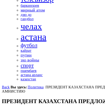
баркинхоев
мирный атом
дзю до
гандбол
челах
астана
футбол
кайрат
путин
эхо войны
спорт
пшембаев
астана арланс
казахстан
Back
Вы здесь:
Политика
ПРЕЗИДЕНТ КАЗАХСТАНА ПРЕ
АМНИСТИЮ
ПРЕЗИДЕНТ КАЗАХСТАНА ПРЕДЛО