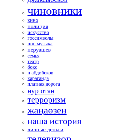
чиновники
кино
полиция
искусство
госсимволы
поп музыка
перуашев
семья
театр
бокс
н абдибеков
караганда
платная дорога
нур отан
терроризм
жаңаөзен
наша история
личные деньги
телевизор