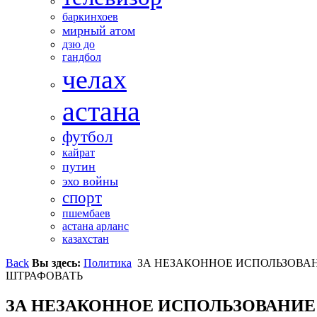
баркинхоев
мирный атом
дзю до
гандбол
челах
астана
футбол
кайрат
путин
эхо войны
спорт
пшембаев
астана арланс
казахстан
Back
Вы здесь:
Политика
ЗА НЕЗАКОННОЕ ИСПОЛЬЗОВАН
ШТРАФОВАТЬ
ЗА НЕЗАКОННОЕ ИСПОЛЬЗОВАНИЕ