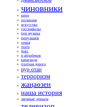
чиновники
кино
полиция
искусство
госсимволы
поп музыка
перуашев
семья
театр
бокс
н абдибеков
караганда
платная дорога
нур отан
терроризм
жаңаөзен
наша история
личные деньги
телевизор