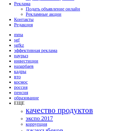
Реклама
Подать объявление онлайн
Рекламные акции
Контакты
Редакция
mma
sgf
sgfkz
эффективная реклама
наурыз
инвестиции
назарбаев
кадры
вто
космос
россия
пенсия
образование
ЕЩЕ
качество продуктов
экспо 2017
коррупция
джаксыбеков