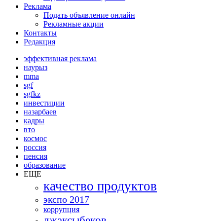
Реклама
Подать объявление онлайн
Рекламные акции
Контакты
Редакция
эффективная реклама
наурыз
mma
sgf
sgfkz
инвестиции
назарбаев
кадры
вто
космос
россия
пенсия
образование
ЕЩЕ
качество продуктов
экспо 2017
коррупция
джаксыбеков