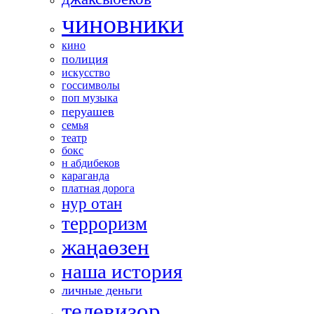
чиновники
кино
полиция
искусство
госсимволы
поп музыка
перуашев
семья
театр
бокс
н абдибеков
караганда
платная дорога
нур отан
терроризм
жаңаөзен
наша история
личные деньги
телевизор