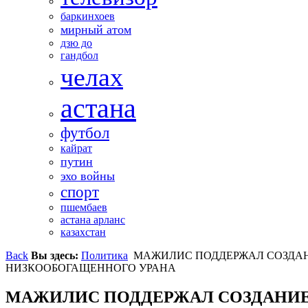
баркинхоев
мирный атом
дзю до
гандбол
челах
астана
футбол
кайрат
путин
эхо войны
спорт
пшембаев
астана арланс
казахстан
Back
Вы здесь:
Политика
МАЖИЛИС ПОДДЕРЖАЛ СОЗДА
НИЗКООБОГАЩЕННОГО УРАНА
МАЖИЛИС ПОДДЕРЖАЛ СОЗДАНИЕ