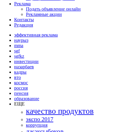
Реклама
Подать объявление онлайн
Рекламные акции
Контакты
Редакция
эффективная реклама
наурыз
mma
sgf
sgfkz
инвестиции
назарбаев
кадры
вто
космос
россия
пенсия
образование
ЕЩЕ
качество продуктов
экспо 2017
коррупция
джаксыбеков