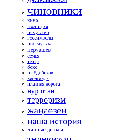
чиновники
кино
полиция
искусство
госсимволы
поп музыка
перуашев
семья
театр
бокс
н абдибеков
караганда
платная дорога
нур отан
терроризм
жаңаөзен
наша история
личные деньги
телевизор