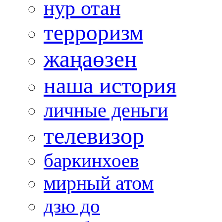
нур отан
терроризм
жаңаөзен
наша история
личные деньги
телевизор
баркинхоев
мирный атом
дзю до