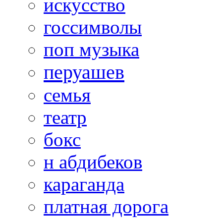
искусство
госсимволы
поп музыка
перуашев
семья
театр
бокс
н абдибеков
караганда
платная дорога