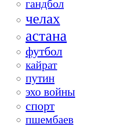
гандбол
челах
астана
футбол
кайрат
путин
эхо войны
спорт
пшембаев