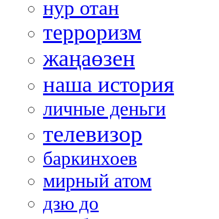
нур отан
терроризм
жаңаөзен
наша история
личные деньги
телевизор
баркинхоев
мирный атом
дзю до