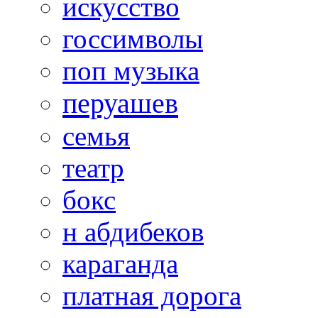
искусство
госсимволы
поп музыка
перуашев
семья
театр
бокс
н абдибеков
караганда
платная дорога