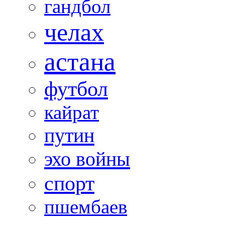
гандбол
челах
астана
футбол
кайрат
путин
эхо войны
спорт
пшембаев