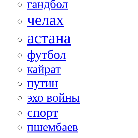
гандбол
челах
астана
футбол
кайрат
путин
эхо войны
спорт
пшембаев