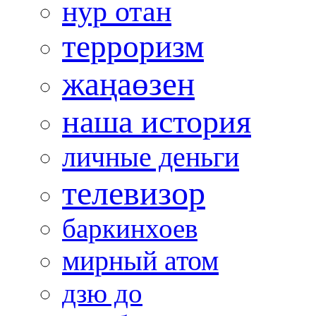
нур отан
терроризм
жаңаөзен
наша история
личные деньги
телевизор
баркинхоев
мирный атом
дзю до