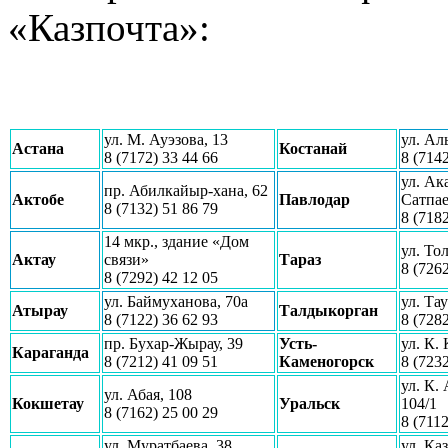
«Казпочта»:
ул. М. Ауэзова, 13
ул. Ал
Астана
Костанай
8 (7172) 33 44 66
8 (7142
ул. Ак
пр. Абилкайыр-хана, 62
Актобе
Павлодар
Сатпае
8 (7132) 51 86 79
8 (7182
14 мкр., здание «Дом
ул. То
Актау
связи»
Тараз
8 (7262
8 (7292) 42 12 05
ул. Баймуханова, 70а
ул. Та
Атырау
Талдыкорган
8 (7122) 36 62 93
8 (7282
пр. Бухар-Жырау, 39
Усть-
ул. К.
Караганда
8 (7212) 41 09 51
Каменогорск
8 (7232
ул. К.
ул. Абая, 108
Кокшетау
Уральск
104/1
8 (7162) 25 00 29
8 (7112
ул. Муратбаева, 38
ул. Ка