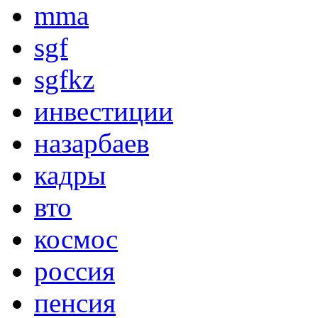
mma
sgf
sgfkz
инвестиции
назарбаев
кадры
вто
космос
россия
пенсия