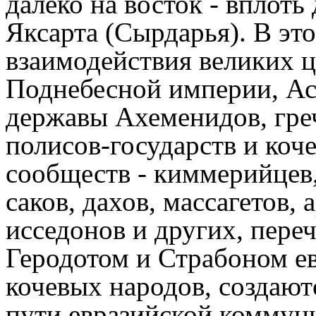
далеко на восток - вплоть
Яксарта (Сырдарья). В это
взаимодействия великих ц
Поднебесной империи, Ас
державы Ахеменидов, гре
полисов-государств и коч
сообществ - киммерийцев,
саков, дахов, массагетов, 
исседонов и других, пере
Геродотом и Страбоном е
кочевых народов, создают
пути евразийской коммун