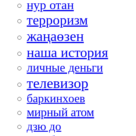
нур отан
терроризм
жаңаөзен
наша история
личные деньги
телевизор
баркинхоев
мирный атом
дзю до