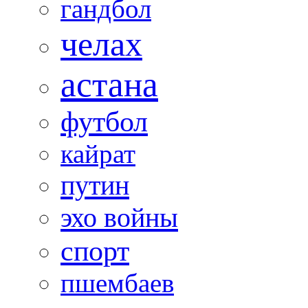
гандбол
челах
астана
футбол
кайрат
путин
эхо войны
спорт
пшембаев