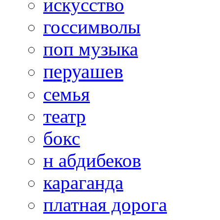
искусство
госсимволы
поп музыка
перуашев
семья
театр
бокс
н абдибеков
караганда
платная дорога