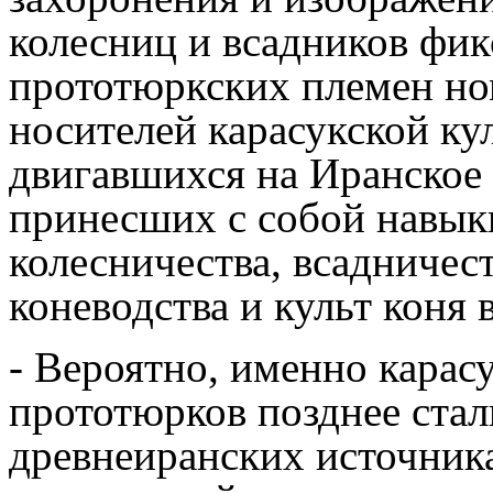
колесниц и всадников фи
прототюркских племен но
носителей карасукской ку
двигавшихся на Иранское 
принесших с собой навык
колесничества, всадничест
коневодства и культ коня 
- Вероятно, именно карас
прототюрков позднее стал
древнеиранских источника