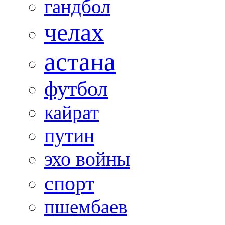
гандбол
челах
астана
футбол
кайрат
путин
эхо войны
спорт
пшембаев