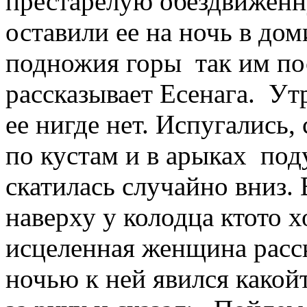
престарелую обездвиженн
оставили ее на ночь в дом
подножия горы ­ так им по
рассказывает Есен­ага. ­ У
ее нигде нет. Испугались, 
по кустам и в арыках ­ по
скатилась случайно вниз. 
наверху у колодца кто­то 
исцеленная женщина расск
ночью к ней явился какой­т