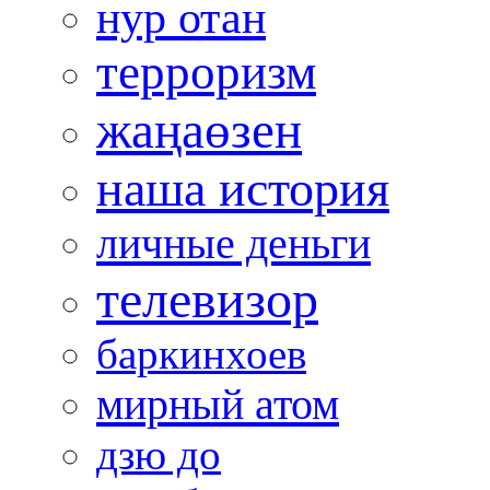
нур отан
терроризм
жаңаөзен
наша история
личные деньги
телевизор
баркинхоев
мирный атом
дзю до