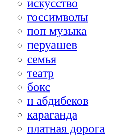
искусство
госсимволы
поп музыка
перуашев
семья
театр
бокс
н абдибеков
караганда
платная дорога