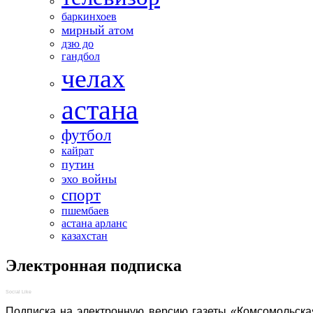
баркинхоев
мирный атом
дзю до
гандбол
челах
астана
футбол
кайрат
путин
эхо войны
спорт
пшембаев
астана арланс
казахстан
Электронная подписка
Social Like
Подписка на электронную версию газеты «Комсомольска