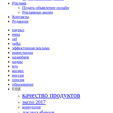
Реклама
Подать объявление онлайн
Рекламные акции
Контакты
Редакция
наурыз
mma
sgf
sgfkz
эффективная реклама
инвестиции
назарбаев
кадры
вто
космос
россия
пенсия
образование
ЕЩЕ
качество продуктов
экспо 2017
коррупция
джаксыбеков