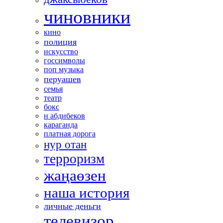
чиновники
кино
полиция
искусство
госсимволы
поп музыка
перуашев
семья
театр
бокс
н абдибеков
караганда
платная дорога
нур отан
терроризм
жаңаөзен
наша история
личные деньги
телевизор