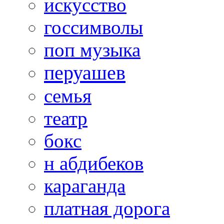
искусство
госсимволы
поп музыка
перуашев
семья
театр
бокс
н абдибеков
караганда
платная дорога