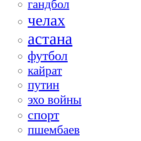
гандбол
челах
астана
футбол
кайрат
путин
эхо войны
спорт
пшембаев