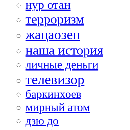
нур отан
терроризм
жаңаөзен
наша история
личные деньги
телевизор
баркинхоев
мирный атом
дзю до