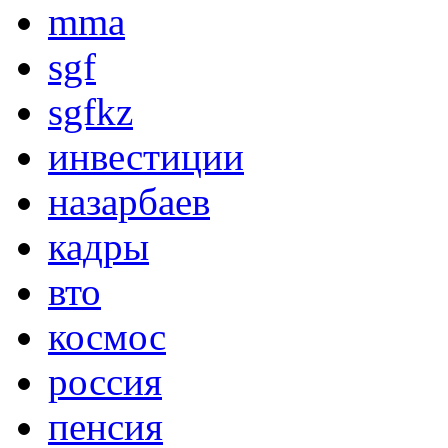
mma
sgf
sgfkz
инвестиции
назарбаев
кадры
вто
космос
россия
пенсия